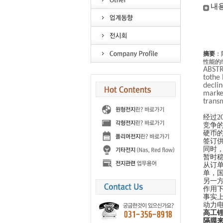
내
摘要
：
性能的
ABSTRA
tothe 
declin
marke
transm
经过
2
竞争
硬币
签订
同时
暂时
从订
单，
另一
作用
事实
动力
高工
隔膜