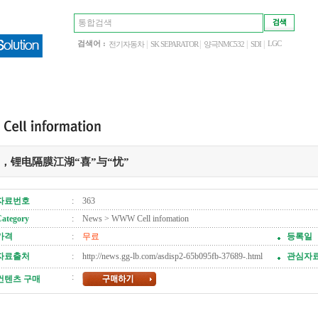
|
|
|
|
검색어 :
LGC
전기자동차
SK SEPARATOR
양극NMC532
SDI
19，锂电隔膜江湖“喜”与“忧”
자료번호
: 363
ategory
: News > WWW Cell infomation
가격
:
무료
등록일
자료출처
: http://news.gg-lb.com/asdisp2-65b095fb-37689-.html
관심자료
:
컨텐츠 구매