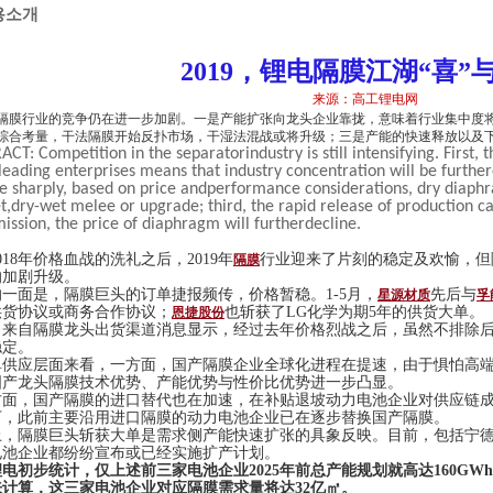
용소개
2019
，锂电隔膜江湖“喜”与
来源：高工锂电网
隔膜行业的竞争仍在进一步加剧。一是产能扩张向龙头企业靠拢，意味着行业集中度
综合考量，干法隔膜开始反扑市场，干湿法混战或将升级；三是产能的快速释放以及
CT: Competition in the separatorindustry is still intensifying. First,
leading enterprises means that industry concentration will be further
e sharply, based on price andperformance considerations, dry diaphra
t,dry-wet melee or upgrade; third, the rapid release of production 
ission, the price of diaphragm will furtherdecline.
018
年价格血战的洗礼之后，
2019
年
行业迎来了片刻的稳定及欢愉，但
隔膜
的加剧升级。
的一面是，隔膜巨头的订单捷报频传，价格暂稳。
1-5
月，
先后与
星源材质
孚
供货协议或商务合作协议；
也斩获了
LG
化学为期
5
年的供货大单。
恩捷股份
，来自隔膜龙头出货渠道消息显示，经过去年价格烈战之后，虽然不排除
稳定。
单供应层面来看，一方面，国产隔膜企业全球化进程在提速，由于惧怕高
国产龙头隔膜技术优势、产能优势与性价比优势进一步凸显。
方面，国产隔膜的进口替代也在加速，在补贴退坡动力电池企业对供应链
下，此前主要沿用进口隔膜的动力电池企业已在逐步替换国产隔膜。
上，隔膜巨头斩获大单是需求侧产能快速扩张的具象反映。目前，包括宁
电池企业都纷纷宣布或已经实施扩产计划。
锂电初步统计，仅上述前三家电池企业
2025
年前总产能规划就高达
160GWh
来计算，这三家电池企业对应隔膜需求量将达
32
亿㎡。