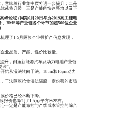
拢，意味着行业集中度将进一步提升；二是
混战或将升级；三是产能的快速释放以及下
业高峰论坛
(
同期
6
月
20
日举办
2019
高工锂电
备、
BMS
等产业链各个环节的超
500
位企业
)
电梳理了
1-5
月隔膜企业投扩产信息发现，
膜企业品质、产能、性价比较量。
的提升，倒逼新能源汽车及动力电池产业链
逆袭”。
经开始从湿法转向干法。
18
μ
m
和
16
μ
m
动力
缓，干法隔膜抢食湿法隔膜一定份额的市场
隔膜价格已经不断下降。
膜报价也降到了
1.5
元
/
平方米左右。
核心一定是产能布控与产线成本管控的综合