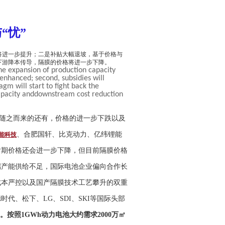
“忧”
将进一步提升；二是补贴大幅退坡，基于价格与
下游降本传导，隔膜的价格将进一步下降。
 the expansion of production capacity
enhanced; second, subsidies will
gm will start to fight back the
capacity anddownstream cost reduction
随之而来的还有，价格的进一步下跌以及
、合肥国轩、比克动力、亿纬锂能
能科技
后期价格还会进一步下降，但目前隔膜价格
端产能供给不足，国际电池企业偏向合作长
成本严控以及国产隔膜技术工艺攀升的双重
德时代、松下、
LG
、
SDI
、
SKI
等国际头部
。按照
1GWh
动力电池大约需求
2000
万㎡