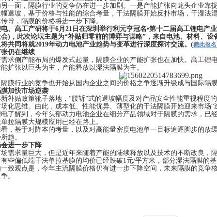
的另一面，隔膜行业的竞争仍在进一步加剧。一是产能扩张向龙头企业靠
大幅退坡，基于价格与性能的综合考量，干法隔膜开始反扑市场，干湿法
本传导，隔膜的价格将进一步下降。
锂电、高工产研将于
6
月
21
日在深圳举行利元亨冠名•第十二届高工锂电产
大会
)
，此次论坛主题为“补贴归零前的博弈与谋略”，来自电池、材料、设
人将共同将就
2019
年动力电池产业趋势与变革进行深度探讨交流。
(
戳此报名
扩张仍在继续
着需求侧产能布局的爆发式起量，隔膜企业的产能扩张也在加快。高工锂
产能扩张以巨头为主，产能释放以湿法隔膜为主。
，隔膜行业的竞争也开始从国内企业之间的价格之争逐渐升级成与国际隔
隔膜加快市场逆袭
年新补贴政策靴子落地，“腰斩”式的退坡幅度及对产品安全性能重视程度
市场化思维。由此，成本低、性能优异、薄型化的干法隔膜开始迎来市场“
锂电了解到，今年头部动力电池企业在细分产品领域对于隔膜的需求，已
法单拉隔膜大规模应用已经在路上。
来看，基于对降本的考量，以及对高能量密度电池单一目标追逐脚步的放
势所趋。
仍会进一步下降
市场需求量巨大，但是近年来随着产能的陆续释放以及技术的不断改良，
，有些偏低端干法单拉基膜的均价已经跌破
1
元
/
平方米，部分湿法隔膜的基
的一致观点是，今年主流隔膜价格仍有进一步下降空间，未来隔膜的竞争
之争。