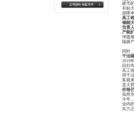
硬币
补贴
游降
高工
储能
负责
产能
伴随
隔膜
同时
干法
2019
回归
高工
用干
客观
是大
价格
虽然
今年
业内
实力